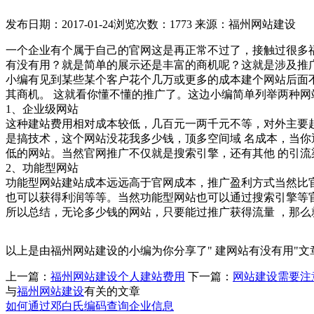
发布日期：2017-01-24
浏览次数：1773
来源：福州网站建设
一个企业有个属于自己的官网这是再正常不过了，接触过很多
有没有用？就是简单的展示还是丰富的商机呢？这就是涉及推
小编有见到某些某个客户花个几万或更多的成本建个网站后面
其商机。 这就看你懂不懂的推广了。这边小编简单列举两种网
1、企业级网站
这种建站费用相对成本较低，几百元一两千元不等，对外主要
是搞技术，这个网站没花我多少钱，顶多空间域 名成本，当
低的网站。当然官网推广不仅就是搜索引擎，还有其他 的引流
2、功能型网站
功能型网站建站成本远远高于官网成本，推广盈利方式当然比
也可以获得利润等等。当然功能型网站也可以通过搜索引擎等
所以总结，无论多少钱的网站，只要能过推广获得流量 ，那
以上是由福州网站建设的小编为你分享了" 建网站有没有用"
上一篇：
福州网站建设个人建站费用
下一篇：
网站建设需要注
与
福州网站建设
有关的文章
如何通过邓白氏编码查询企业信息