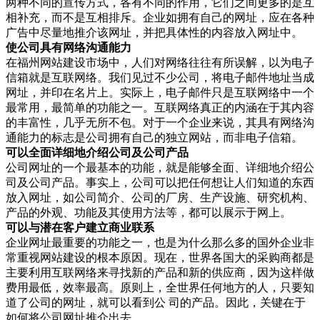
两种不同的宣传方式，各有不同的作用，它们之间更多的是互
相补充，而不是互相排斥。企业如拥有自己的网址，应在各种
广告中尽量地推介该网址，并把具体性的内容放入网址中。
使公司具有网络沟通能力
在福州网站建设市场中，人们对网络往往有所误解，以为电子
信箱就是互联网络。我们见过不少公司，将电子邮件地址当成
网址，并印在名片上。实际上，电子邮件只是互联网络中一个
最常用，最简单的功能之一。互联网络真正的内涵在于其内容
的丰富性，几乎无所不包。对于一个企业来说，其具有网络沟
通能力的标志是公司拥有自己的独立网站，而非电子信箱。
可以全面详细地介绍公司及公司产品
公司网址的一个最基本的功能，就是能够全面、详细地介绍公
司及公司产品。事实上，公司可以把任何想让人们知道的东西
放入网址，如公司简介、公司的厂房、生产设施、研究机构、
产品的外观、功能及其使用方法等，都可以展示于网上。
可以与潜在客户建立商业联系
企业网址最重要的功能之一，也是为什么那么多的国外企业非
常重视网站建设的根本原因。现在，世界各国大的采购商都是
主要利用互联网络来寻找新的产品和新的供应商，因为这样做
费用最低，效率最高。原则上，全世界任何地方的人，只要知
道了公司的网址，就可以看到公 司的产品。因此，关键在于
如何将公司网址推介出去。