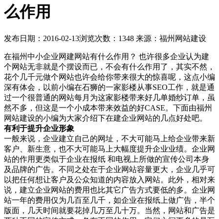
么作用
发布日期：2016-02-13
浏览次数：1348
来源：福州网站建设
在福州中小企业网建网站有什么作用？ 也许很多企业认为建
个网站无非就是个摆设而已，不会有什么作用了，其实不然，
花个几千元做个网站也许会给你带来很大的惊喜呢，这点小编
深有体会，以前小编在石狮的一家影楼从事SEO工作，就是通
过一个很普通的网站每月为这家影楼带来好几单婚纱订单，虽
然不多，但这是一个小成本带来效益的好CASE。下面由福州
网站建设的小编为大家介绍下在建企业网站的几点好处吧。
有利于提升企业形象
一般来说，企业建立自己的网址，不大可能马上给企业带来新
客户、新生意，也不大可能马上大幅度提升企业业绩。企业网
站的作用更类似于企业在报纸 和电视上所做的宣传公司本身
及品牌的广告。不同之处在于企业网站容量更大，企业几乎可
以把任何想让客户及公众知道的内容放入网站。此外，相对来
说，建立企业网站的费用也比其它广告方式要低的多。企业网
站一年的费用仅为几百至几千，如企业在报纸上做广告，半个
版面，几天时间就要花掉几万至几十万。当然，网站和广告是