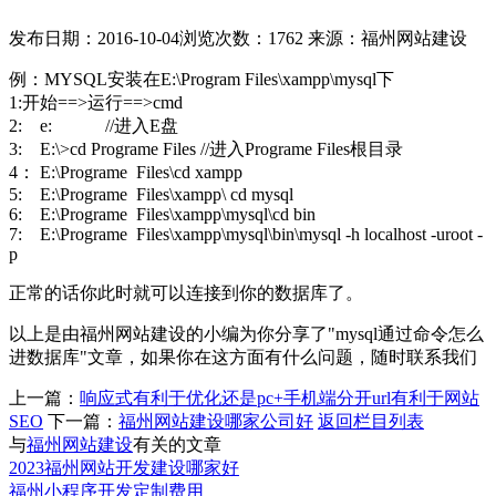
发布日期：2016-10-04
浏览次数：1762
来源：福州网站建设
例：MYSQL安装在E:\Program Files\xampp\mysql下
1:开始==>运行==>cmd
2: e: //进入E盘
3: E:\>cd Programe Files //进入Programe Files根目录
4： E:\Programe Files\cd xampp
5: E:\Programe Files\xampp\ cd mysql
6: E:\Programe Files\xampp\mysql\cd bin
7: E:\Programe Files\xampp\mysql\bin\mysql -h localhost -uroot -
p
正常的话你此时就可以连接到你的数据库了。
以上是由福州网站建设的小编为你分享了"mysql通过命令怎么
进数据库"文章，如果你在这方面有什么问题，随时联系我们
上一篇：
响应式有利于优化还是pc+手机端分开url有利于网站
SEO
下一篇：
福州网站建设哪家公司好
返回栏目列表
与
福州网站建设
有关的文章
2023福州网站开发建设哪家好
福州小程序开发定制费用