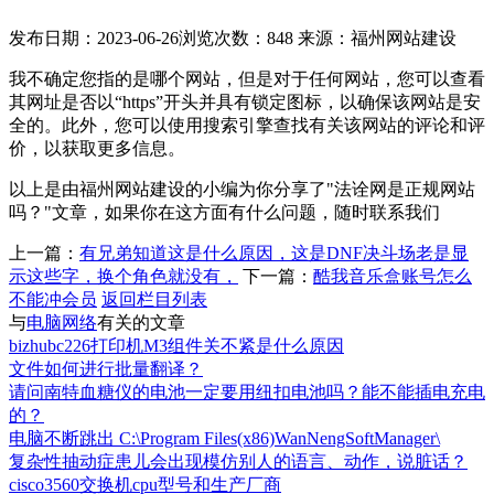
发布日期：2023-06-26
浏览次数：848
来源：福州网站建设
我不确定您指的是哪个网站，但是对于任何网站，您可以查看
其网址是否以“https”开头并具有锁定图标，以确保该网站是安
全的。此外，您可以使用搜索引擎查找有关该网站的评论和评
价，以获取更多信息。
以上是由福州网站建设的小编为你分享了"法诠网是正规网站
吗？"文章，如果你在这方面有什么问题，随时联系我们
上一篇：
有兄弟知道这是什么原因，这是DNF决斗场老是显
示这些字，换个角色就没有，
下一篇：
酷我音乐盒账号怎么
不能冲会员
返回栏目列表
与
电脑网络
有关的文章
bizhubc226打印机M3组件关不紧是什么原因
文件如何进行批量翻译？
请问南特血糖仪的电池一定要用纽扣电池吗？能不能插电充电
的？
电脑不断跳出 C:\Program Files(x86)WanNengSoftManager\
复杂性抽动症患儿会出现模仿别人的语言、动作，说脏话？
cisco3560交换机cpu型号和生产厂商