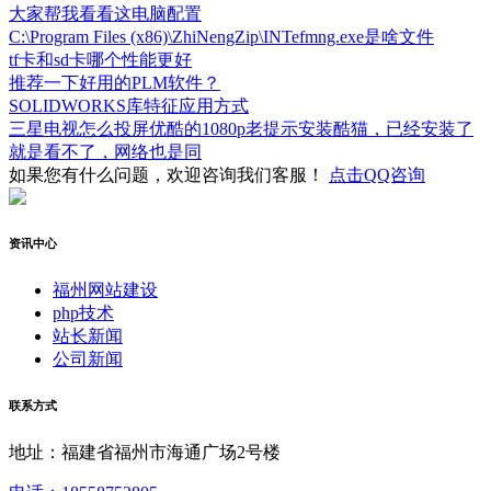
大家帮我看看这电脑配置
C:\Program Files (x86)\ZhiNengZip\INTefmng.exe是啥文件
tf卡和sd卡哪个性能更好
推荐一下好用的PLM软件？
SOLIDWORKS库特征应用方式
三星电视怎么投屏优酷的1080p老提示安装酷猫，已经安装了
就是看不了，网络也是同
如果您有什么问题，欢迎咨询我们客服！
点击QQ咨询
资讯中心
福州网站建设
php技术
站长新闻
公司新闻
联系方式
地址：福建省福州市海通广场2号楼