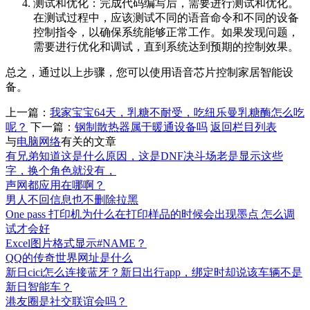
测试和优化：完成代码编写后，需要进行测试和优化。
在测试过程中，应该测试不同的语音命令和不同的设备
控制指令，以确保系统能够正常工作。如果发现问题，
需要进行优化和调试，直到系统达到预期的控制效果。
总之，通过以上步骤，您可以使用语音芯片控制家居智能设
备。
上一篇：
我家宝宝64天，乳糖不耐受，吃纽乐曼乳糖酶怎么吃
呢？
下一篇：
钢制散热器属于暖通设备吗
返回栏目列表
与
电脑网络
有关的文章
有兄弟知道这是什么原因，这是DNF决斗场老是显示这些
字，换个角色就没有，
声网都应用在哪啊？
男人不回信息也不删除拉黑
One pass 打印机为什么在打印样品的时候会出现墨点 怎么调
试才会好
Excel图片格式显示#NAME？
QQ的传奇世界网址是什么
新日cici怎么连接蓝牙？新日出行app，绑定时却说该车辆不是
新日智能车？
港友圈是社交联谊会吗？