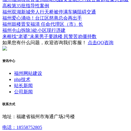
高检第35批指导性案例
福州双湖新城旁人行天桥被停满车辆阻碍交通
福州爱心涌动！台江区慈善总会再出手
福州鼓楼晋安福清 任命代理区（市）长
福州仓山拆除3处小区现行违建
来榕找“老婆”未果男子要跳楼 民警苦劝僵持数
如果您有什么问题，欢迎咨询我们客服！
点击QQ咨询
资讯中心
福州网站建设
php技术
站长新闻
公司新闻
联系方式
地址：福建省福州市海通广场2号楼
电话：18558752805