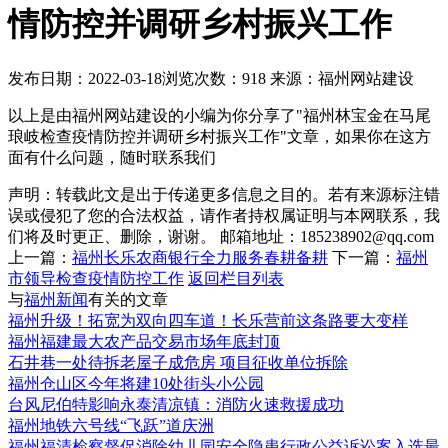
情防控并调研乡村振兴工作
发布日期：2022-03-18
浏览次数：918
来源：福州网站建设
以上是由福州网站建设的小编为你分享了"福州林宝金在马尾
琅岐检查疫情防控并调研乡村振兴工作"文章，如果你在这方
面有什么问题，随时联系我们
声明：转载此文是出于传递更多信息之目的。若有来源标注错
误或侵犯了您的合法权益，请作者持权属证明与本网联系，我
们将及时更正、删除，谢谢。 邮箱地址：185238902@qq.com
上一篇：
福州长乐农商银行全力服务春耕备耕
下一篇：
福州
市领导检查疫情防控工作
返回栏目列表
与
福州新闻
有关的文章
福州升级！拓宽为双向四车道！长乐营前这条路要大变样
福州福建最大农产品交易市场年底封顶
石井巷一处待拆老屋子成危房 项目征收单位拆除
福州仓山区今年将建10处街头小公园
台风尼伯特影响永泰清凉镇：消防火速救援成功
福州地铁六号线“飞跃”道庆洲
福州福清检察督促消除幼儿园安全隐患行政公益诉讼案入选最