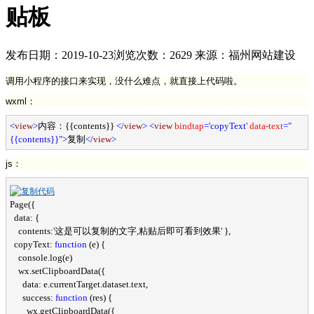
贴板
发布日期：2019-10-23
浏览次数：2629
来源：福州网站建设
调用小程序的接口来实现，没什么难点，就直接上代码啦。
wxml：
<
view
>
内容：{{contents}} 
</
view
>
<
view 
bindtap
='copyText' 
data-text
="
{{contents}}"
>
复制
</
view
>
js：
Page({

  data: {

    contents:
'这是可以复制的文字,粘贴后即可看到效果'
 },

  copyText: 
function
 (e) {

    console.log(e)

    wx.setClipboardData({

      data: e.currentTarget.dataset.text,

      success: 
function
 (res) {

        wx.getClipboardData({
