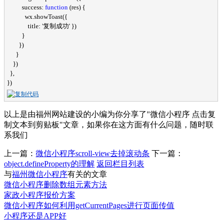
          success: 
function
 (res) {

            wx.showToast({

              title: 
'复制成功'
 })

          }

        })

      }

    })

  },

})
以上是由福州网站建设的小编为你分享了"微信小程序 点击复
制文本到剪贴板"文章，如果你在这方面有什么问题，随时联
系我们
上一篇：
微信小程序scroll-view去掉滚动条
下一篇：
object.defineProperty的理解
返回栏目列表
与
福州微信小程序
有关的文章
微信小程序删除数组元素方法
家政小程序报价方案
微信小程序如何利用getCurrentPages进行页面传值
小程序还是APP好